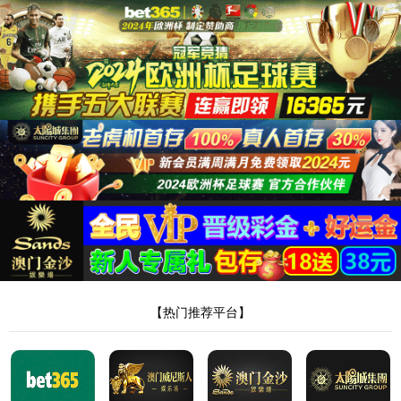
太阳集团tyc539