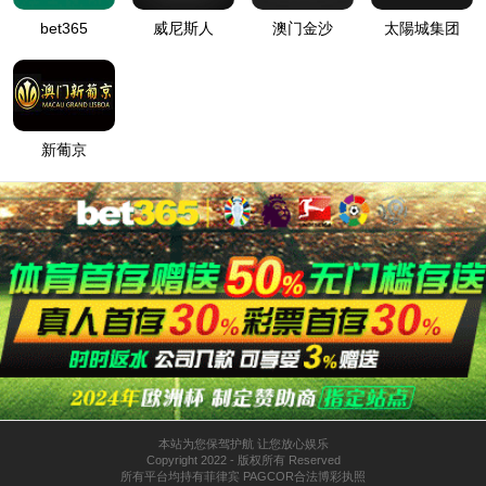
当前位置：
太阳集团tyc539
>
重点客户
济南遥墙国际机场（Jinan Yaoqiang Internatio
心30公里，为
4E
级民用国际机场，是中国重要的
成飞行区扩建工程；2005年3月完成航站区扩建工
场占地7200亩，航站楼建筑总面积11.4万平方
起降10万架次的需求；机坪共44万平方米，设有2
吐量达到1,661.2万人次，同比增长16%
。